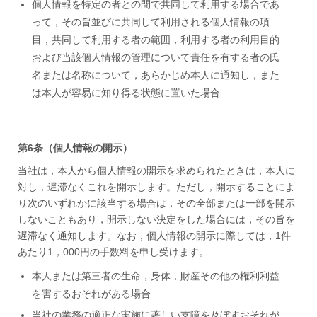
個人情報を特定の者との間で共同して利用する場合であ
って，その旨並びに共同して利用される個人情報の項
目，共同して利用する者の範囲，利用する者の利用目的
および当該個人情報の管理について責任を有する者の氏
名または名称について，あらかじめ本人に通知し，また
は本人が容易に知り得る状態に置いた場合
第6条（個人情報の開示）
当社は，本人から個人情報の開示を求められたときは，本人に
対し，遅滞なくこれを開示します。ただし，開示することによ
り次のいずれかに該当する場合は，その全部または一部を開示
しないこともあり，開示しない決定をした場合には，その旨を
遅滞なく通知します。なお，個人情報の開示に際しては，1件
あたり1，000円の手数料を申し受けます。
本人または第三者の生命，身体，財産その他の権利利益
を害するおそれがある場合
当社の業務の適正な実施に著しい支障を及ぼすおそれが